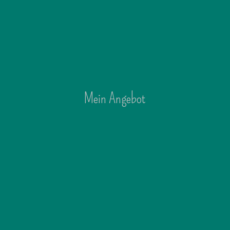
t
us
Mein Angebot
s