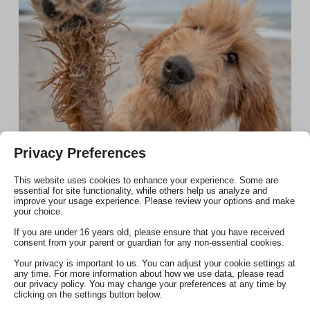
Privacy Preferences
This website uses cookies to enhance your experience. Some are
essential for site functionality, while others help us analyze and
improve your usage experience. Please review your options and make
your choice.
Tierkommunikation mit Deinem Tier
If you are under 16 years old, please ensure that you have received
consent from your parent or guardian for any non-essential cookies.
Die Kommunikation muss nicht in Gegenwart des
Your privacy is important to us. You can adjust your cookie settings at
any time. For more information about how we use data, please read
Tieres stattfinden, es funktioniert auch sehr gut
our privacy policy. You may change your preferences at any time by
über die Entfernung. Ich brauche für eine
clicking on the settings button below.
Kontaktaufnahme mit deinem Tier ein Foto, auf