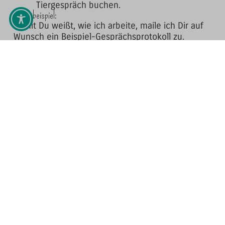
Tiergespräch buchen.
Praxisbeispiel:
Damit Du weißt, wie ich arbeite, maile ich Dir auf
Wunsch ein Beispiel-Gesprächsprotokoll zu.
Zahlung:
per Überweisung per Vorkasse
per Paypal
bei Terminen vor Ort Barzahlung oder EC-Zahlung.
Tierantwort.de
Meesenring 1
23566 Lübeck
Rechtliches
Impressum